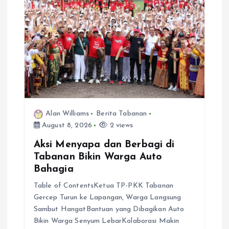
g
a
t
i
o
Alan Williams
Berita Tabanan
August 8, 2026
2 views
n
Aksi Menyapa dan Berbagi di
Tabanan Bikin Warga Auto
Bahagia
Table of ContentsKetua TP-PKK Tabanan
Gercep Turun ke Lapangan, Warga Langsung
Sambut HangatBantuan yang Dibagikan Auto
Bikin Warga Senyum LebarKolaborasi Makin