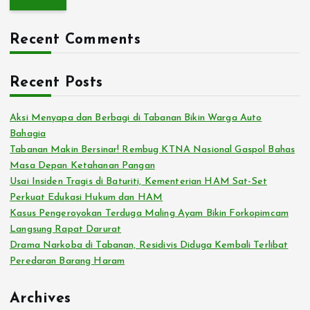
r
c
Recent Comments
h
f
o
Recent Posts
r
:
Aksi Menyapa dan Berbagi di Tabanan Bikin Warga Auto
Bahagia
Tabanan Makin Bersinar! Rembug KTNA Nasional Gaspol Bahas
Masa Depan Ketahanan Pangan
Usai Insiden Tragis di Baturiti, Kementerian HAM Sat-Set
Perkuat Edukasi Hukum dan HAM
Kasus Pengeroyokan Terduga Maling Ayam Bikin Forkopimcam
Langsung Rapat Darurat
Drama Narkoba di Tabanan, Residivis Diduga Kembali Terlibat
Peredaran Barang Haram
Archives