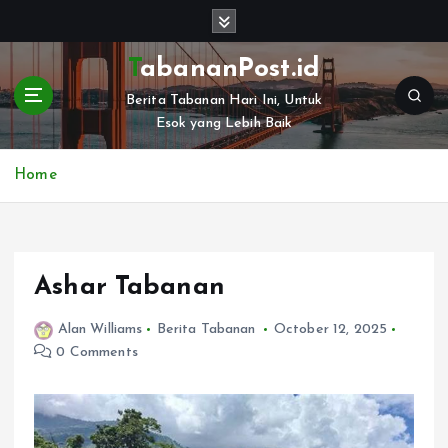
S
k
i
TabananPost.id
p
Berita Tabanan Hari Ini, Untuk
t
Esok yang Lebih Baik
o
c
o
Home
n
t
e
n
Ashar Tabanan
t
Alan Williams
Berita Tabanan
October 12, 2025
0 Comments