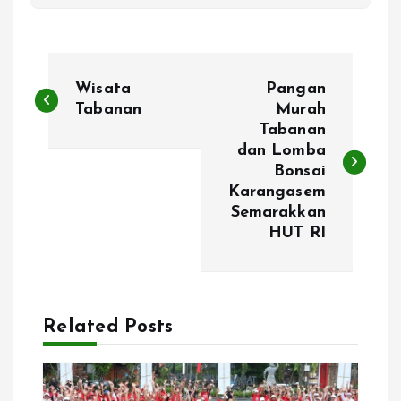
P
Wisata
Pangan
o
Tabanan
Murah
Tabanan
dan Lomba
s
Bonsai
Karangasem
t
Semarakkan
HUT RI
n
a
Related Posts
v
i