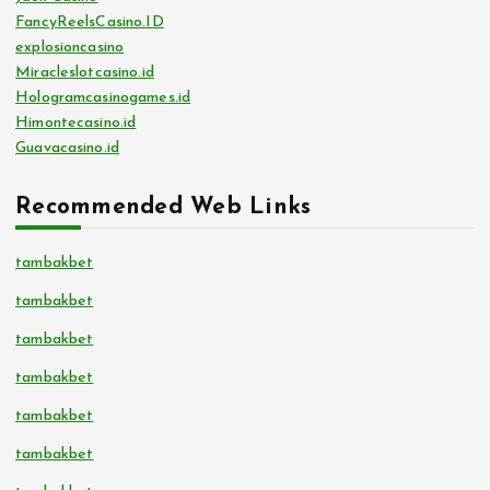
FancyReelsCasino.ID
explosioncasino
Miracleslotcasino.id
Hologramcasinogames.id
Himontecasino.id
Guavacasino.id
Recommended Web Links
tambakbet
tambakbet
tambakbet
tambakbet
tambakbet
tambakbet