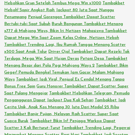
Hebohkan Grup Setelah Tembus Mega Win x1000
Tambakbet
Heboh! Sopir Angkot Raih Jackpot 80 Juta Saat Nunggu
Penumpang
Penjual Gorengan Tambakbet Dapat Scatter
Bertubi-tubi Saat Subuh
Buruh Bangunan Tambakbet Menang
x777 di Mahjong Ways, Bikin Iri Netizen
Mahasiswa Tambakbet
Dapat Mega Win Saat Zoom Kelas Online, Netizen Heboh
Tambakbet Trending Lagi, Ibu Rumah Tangga Menang Scatter
x500 Saat Anak Tidur
Driver Ojol Tambakbet Dapat Rezeki Tak
Terduga, Mega Win Saat Hujan Deras
Petani Desa Tambakbet
Menang Besar dari Pola Pagi Mahjong Ways 2
Tambakbet Bikin
Geger! Pemuda Bengkel Temukan Jam Gacor Malam Mahjong
Ways
Tambakbet Jadi Viral, Penjual Es Cendol Menang Tanpa
Bonus Free Spin
Guru Honorer Tambakbet Dapat Scatter Super
Saat Pulang Mengajar
Tambakbet Hebohkan Telegram, Pemuda
Pengangguran Dapat Jackpot Dua Kali Sehari
Tambakbet Jadi
Cerita Unik, Anak Kos Menang 30 Juta Dari Modal 25 Ribu
Tambakbet Banjir Pujian, Nelayan Raih Scatter Super Saat
Cuaca Buruk
Tambakbet Bikin Iri! Penjaga Warkop Dapat
Scatter 3 Kali Berturut-Turut
Tambakbet Trending Lagi, Pegawai
Minimarket Menang Scatter Pagi Hari
Tambakbet Jadi Sorotan,