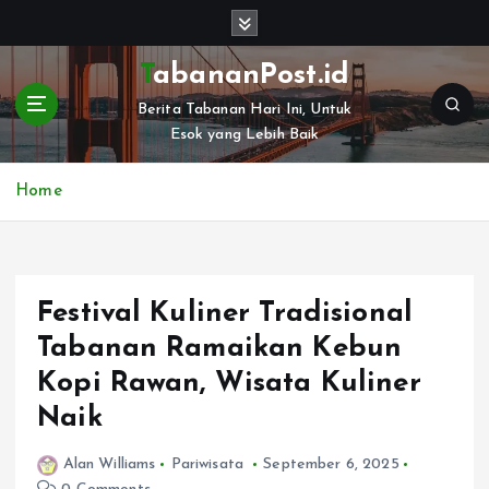
S
k
i
TabananPost.id
p
Berita Tabanan Hari Ini, Untuk
t
Esok yang Lebih Baik
o
c
o
Home
n
t
e
n
Festival Kuliner Tradisional
t
Tabanan Ramaikan Kebun
Kopi Rawan, Wisata Kuliner
Naik
Alan Williams
Pariwisata
September 6, 2025