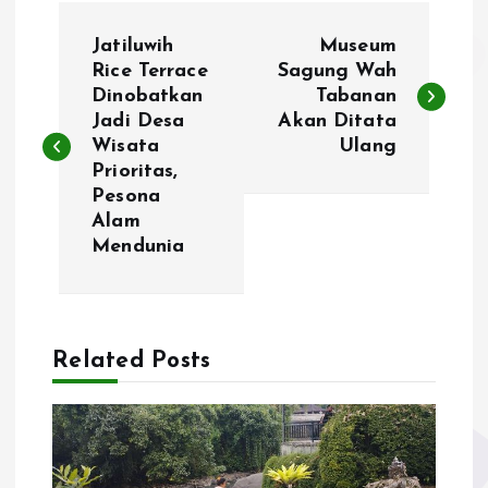
P
Jatiluwih
Museum
o
Rice Terrace
Sagung Wah
Dinobatkan
Tabanan
Jadi Desa
Akan Ditata
s
Wisata
Ulang
Prioritas,
t
Pesona
Alam
n
Mendunia
a
v
Related Posts
i
g