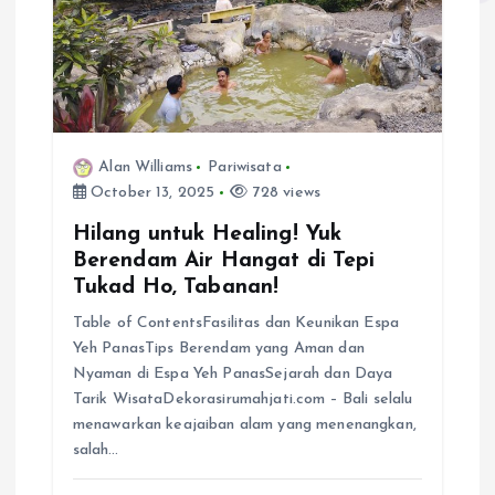
a
t
i
Alan Williams
Pariwisata
o
October 13, 2025
728 views
n
Hilang untuk Healing! Yuk
Berendam Air Hangat di Tepi
Tukad Ho, Tabanan!
Table of ContentsFasilitas dan Keunikan Espa
Yeh PanasTips Berendam yang Aman dan
Nyaman di Espa Yeh PanasSejarah dan Daya
Tarik WisataDekorasirumahjati.com – Bali selalu
menawarkan keajaiban alam yang menenangkan,
salah…