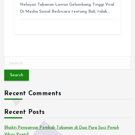
Nelayan Tabanan Lawan Gelombang Tinggi Viral
Di Media Sosial Berbicara tentang Bali, tidak…
S
e
a
r
c
Recent Comments
h
f
o
Recent Posts
r
:
Bhakti Penganyar Pemkab Tabanan di Dua Pura Suci Penuh
Vibes Positif