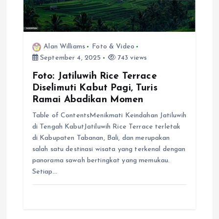
i
o
Alan Williams
Foto & Video
n
September 4, 2025
743 views
Foto: Jatiluwih Rice Terrace
Diselimuti Kabut Pagi, Turis
Ramai Abadikan Momen
Table of ContentsMenikmati Keindahan Jatiluwih
di Tengah KabutJatiluwih Rice Terrace terletak
di Kabupaten Tabanan, Bali, dan merupakan
salah satu destinasi wisata yang terkenal dengan
panorama sawah bertingkat yang memukau.
Setiap…