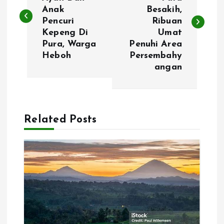
Anak
Besakih,
s
Pencuri
Ribuan
Kepeng Di
Umat
t
Pura, Warga
Penuhi Area
Heboh
Persembahy
n
angan
a
v
Related Posts
i
g
a
t