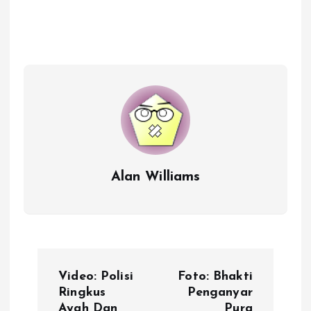
Alan Williams
P
Video: Polisi
Foto: Bhakti
o
Ringkus
Penganyar
Ayah Dan
Pura