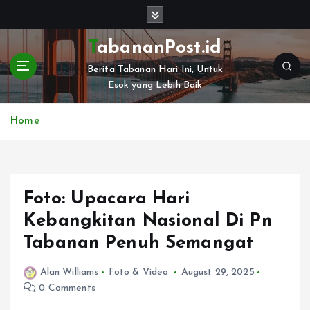
S
k
i
TabananPost.id
p
Berita Tabanan Hari Ini, Untuk
t
Esok yang Lebih Baik
o
c
o
Home
n
t
e
n
Foto: Upacara Hari
t
Kebangkitan Nasional Di Pn
Tabanan Penuh Semangat
Alan Williams
Foto & Video
August 29, 2025
0 Comments