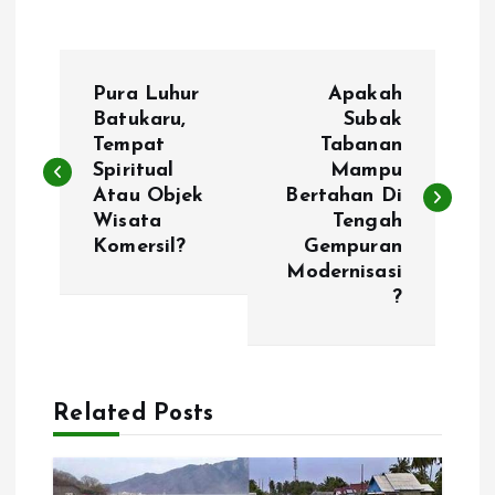
P
Pura Luhur
Apakah
o
Batukaru,
Subak
Tempat
Tabanan
Spiritual
Mampu
s
Atau Objek
Bertahan Di
Wisata
Tengah
t
Komersil?
Gempuran
Modernisasi
n
?
a
v
Related Posts
i