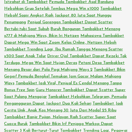
Istirahat di Tambakbet
Pemuda Tambakbet Asal Bandung
Hebohkan Grup Setelah Tembus Mega Win x1000
Tambakbet
Heboh! Sopir Angkot Raih Jackpot 80 Juta Saat Nunggu
Penumpang
Penjual Gorengan Tambakbet Dapat Scatter
Bertubi-tubi Saat Subuh
Buruh Bangunan Tambakbet Menang
x777 di Mahjong Ways, Bikin Iri Netizen
Mahasiswa Tambakbet
Dapat Mega Win Saat Zoom Kelas Online, Netizen Heboh
Tambakbet Trending Lagi, Ibu Rumah Tangga Menang Scatter
x500 Saat Anak Tidur
Driver Ojol Tambakbet Dapat Rezeki Tak
Terduga, Mega Win Saat Hujan Deras
Petani Desa Tambakbet
Menang Besar dari Pola Pagi Mahjong Ways 2
Tambakbet Bikin
Geger! Pemuda Bengkel Temukan Jam Gacor Malam Mahjong
Ways
Tambakbet Jadi Viral, Penjual Es Cendol Menang Tanpa
Bonus Free Spin
Guru Honorer Tambakbet Dapat Scatter Super
Saat Pulang Mengajar
Tambakbet Hebohkan Telegram, Pemuda
Pengangguran Dapat Jackpot Dua Kali Sehari
Tambakbet Jadi
Cerita Unik, Anak Kos Menang 30 Juta Dari Modal 25 Ribu
Tambakbet Banjir Pujian, Nelayan Raih Scatter Super Saat
Cuaca Buruk
Tambakbet Bikin Iri! Penjaga Warkop Dapat
Scatter 3 Kali Berturut-Turut
Tambakbet Trending Lagi, Pegawai