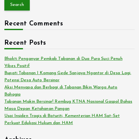
a
r
c
Recent Comments
h
f
o
Recent Posts
r
:
Bhakti Penganyar Pemkab Tabanan di Dua Pura Suci Penuh
Vibes Positif
Bupati Tabanan I Komang Gede Sanjaya Ngantor di Desa Lagi,
Potensi Desa Auto Bersinar
Aksi Menyapa dan Berbagi di Tabanan Bikin Warga Auto
Bahagia
Tabanan Makin Bersinar! Rembug KTNA Nasional Gaspol Bahas
Masa Depan Ketahanan Pangan
Usai Insiden Tragis di Baturiti, Kementerian HAM Sat-Set
Perkuat Edukasi Hukum dan HAM