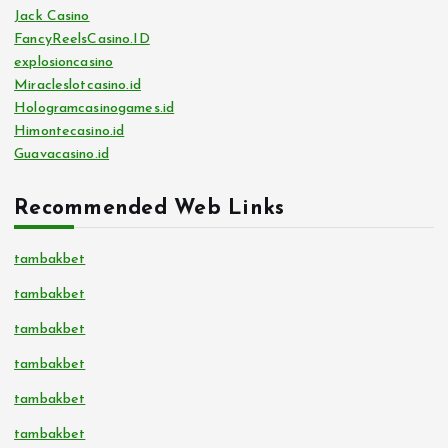
Jack Casino
FancyReelsCasino.ID
explosioncasino
Miracleslotcasino.id
Hologramcasinogames.id
Himontecasino.id
Guavacasino.id
Recommended Web Links
tambakbet
tambakbet
tambakbet
tambakbet
tambakbet
tambakbet