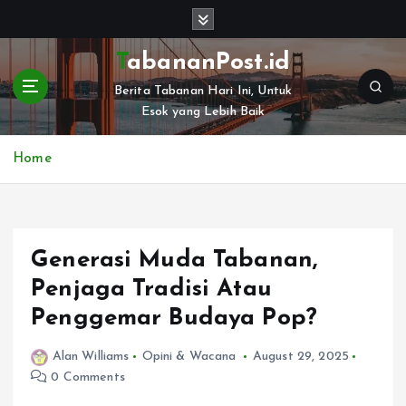
S
k
i
TabananPost.id
p
Berita Tabanan Hari Ini, Untuk
t
Esok yang Lebih Baik
o
c
o
Home
n
t
e
n
Generasi Muda Tabanan,
t
Penjaga Tradisi Atau
Penggemar Budaya Pop?
Alan Williams
Opini & Wacana
August 29, 2025
0 Comments