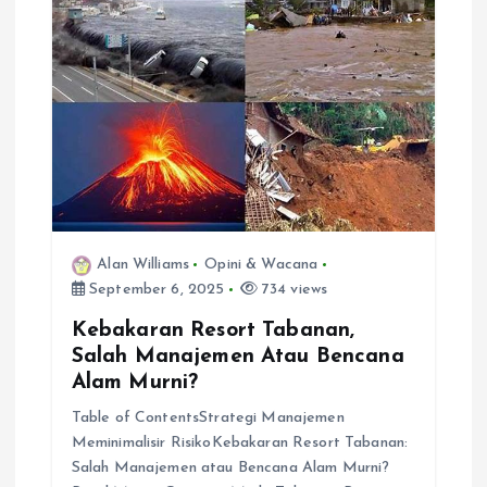
g
a
t
i
o
Alan Williams
Opini & Wacana
n
September 6, 2025
734 views
Kebakaran Resort Tabanan,
Salah Manajemen Atau Bencana
Alam Murni?
Table of ContentsStrategi Manajemen
Meminimalisir RisikoKebakaran Resort Tabanan:
Salah Manajemen atau Bencana Alam Murni?