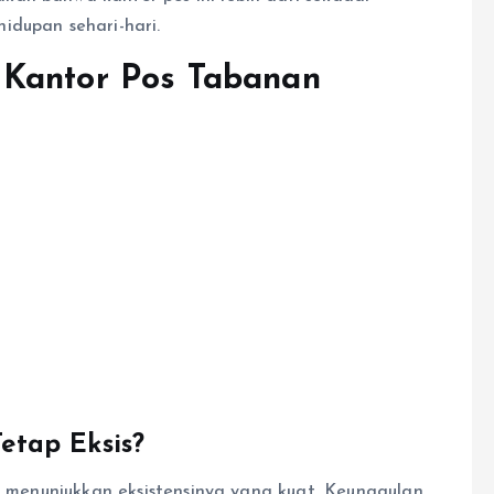
idupan sehari-hari.
 Kantor Pos Tabanan
etap Eksis?
us menunjukkan eksistensinya yang kuat. Keunggulan