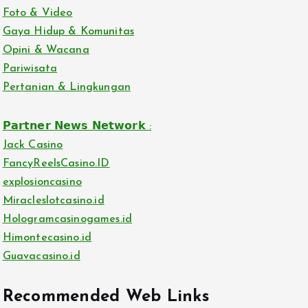
Foto & Video
Gaya Hidup & Komunitas
Opini & Wacana
Pariwisata
Pertanian & Lingkungan
𝗣𝗮𝗿𝘁𝗻𝗲𝗿 𝗡𝗲𝘄𝘀 𝗡𝗲𝘁𝘄𝗼𝗿𝗸 :
Jack Casino
FancyReelsCasino.ID
explosioncasino
Miracleslotcasino.id
Hologramcasinogames.id
Himontecasino.id
Guavacasino.id
Recommended Web Links