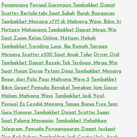
Penumpang
Penjual Gorengan Tambakbet Dapat
Scatter Bertubi-tubi Saat Subuh
Buruh Bangunan
Tambakbet Menang x777 di Mahjong Ways, Bikin Iri
Netizen
Mahasiswa Tambakbet Dapat Mega Win
Saat Zoom Kelas Online, Netizen Heboh
Tambakbet Trending Lagi, Ibu Rumah Tangga
Menang Scatter x500 Saat Anak Tidur
Driver Ojol
Tambakbet Dapat Rezeki Tak Terduga, Mega Win
Saat Hujan Deras
Petani Desa Tambakbet Menang
Besar dari Pola Pagi Mahjong Ways 2
Tambakbet
Bikin Geger! Pemuda Bengkel Temukan Jam Gacor
Malam Mahjong Ways
Tambakbet Jadi Viral,
Penjual Es Cendol Menang Tanpa Bonus Free Spin
Guru Honorer Tambakbet Dapat Scatter Super
Saat Pulang Mengajar
Tambakbet Hebohkan
Telegram, Pemuda Pengangguran Dapat Jackpot