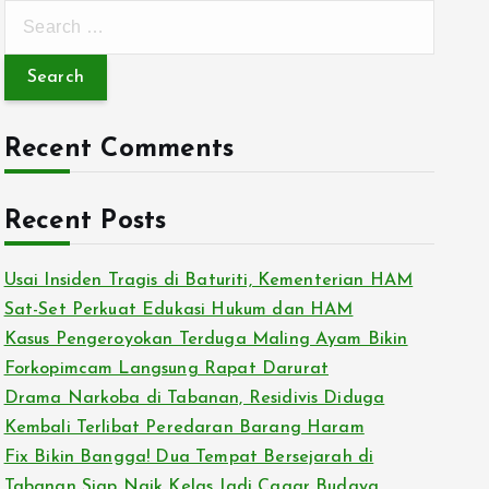
S
e
a
r
c
Recent Comments
h
f
Recent Posts
o
r
:
Usai Insiden Tragis di Baturiti, Kementerian HAM
Sat-Set Perkuat Edukasi Hukum dan HAM
Kasus Pengeroyokan Terduga Maling Ayam Bikin
Forkopimcam Langsung Rapat Darurat
Drama Narkoba di Tabanan, Residivis Diduga
Kembali Terlibat Peredaran Barang Haram
Fix Bikin Bangga! Dua Tempat Bersejarah di
Tabanan Siap Naik Kelas Jadi Cagar Budaya