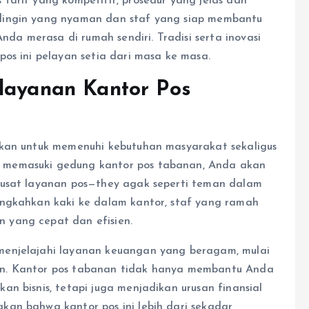
tarif yang kompetitif, prosedur yang jelas dan
dingin yang nyaman dan staf yang siap membantu
a merasa di rumah sendiri. Tradisi serta inovasi
os ini pelayan setia dari masa ke masa.
elayanan Kantor Pos
akan untuk memenuhi kebutuhan masyarakat sekaligus
 memasuki gedung kantor pos tabanan, Anda akan
pusat layanan pos—they agak seperti teman dalam
angkahkan kaki ke dalam kantor, staf yang ramah
 yang cepat dan efisien.
menjelajahi layanan keuangan yang beragam, mulai
an. Kantor pos tabanan tidak hanya membantu Anda
n bisnis, tetapi juga menjadikan urusan finansial
an bahwa kantor pos ini lebih dari sekadar