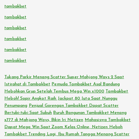
tambakbet
tambakbet
tambakbet
tambakbet
tambakbet
tambakbet
Tukang Parkir Menang Scatter Super Mahjong Ways 2 Saat
Istirahat di Tambakbet
Pemuda Tambakbet Asal Bandung
Hebohkan Grup Setelah Tembus Mega Win x1000
Tambakbet
Heboh! Sopir Angkot Raih Jackpot 80 Juta Saat Nunggu
Penumpang
Penjual Gorengan Tambakbet Dapat Scatter
Bertubi-tubi Saat Subuh
Buruh Bangunan Tambakbet Menang
x777 di Mahjong Ways, Bikin Iri Netizen
Mahasiswa Tambakbet
Dapat Mega Win Saat Zoom Kelas Online, Netizen Heboh
Tambakbet Trending Lagi, Ibu Rumah Tangga Menang Scatter