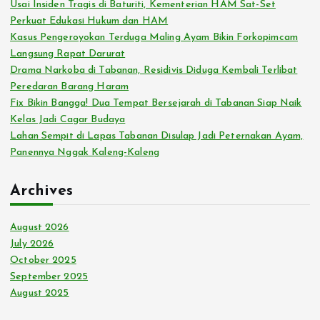
Usai Insiden Tragis di Baturiti, Kementerian HAM Sat-Set
Perkuat Edukasi Hukum dan HAM
Kasus Pengeroyokan Terduga Maling Ayam Bikin Forkopimcam
Langsung Rapat Darurat
Drama Narkoba di Tabanan, Residivis Diduga Kembali Terlibat
Peredaran Barang Haram
Fix Bikin Bangga! Dua Tempat Bersejarah di Tabanan Siap Naik
Kelas Jadi Cagar Budaya
Lahan Sempit di Lapas Tabanan Disulap Jadi Peternakan Ayam,
Panennya Nggak Kaleng-Kaleng
Archives
August 2026
July 2026
October 2025
September 2025
August 2025