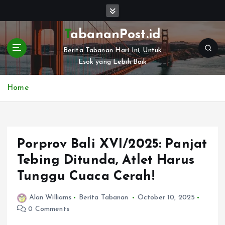
S
k
i
TabananPost.id
p
Berita Tabanan Hari Ini, Untuk
t
Esok yang Lebih Baik
o
c
o
Home
n
t
e
n
Porprov Bali XVI/2025: Panjat
t
Tebing Ditunda, Atlet Harus
Tunggu Cuaca Cerah!
Alan Williams
Berita Tabanan
October 10, 2025
0 Comments