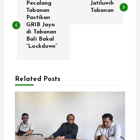
Pecalang
Jatiluwih
o
Tabanan
Tabanan
Pastikan
GRIB Jaya
s
di Tabanan
Bali Bakal
t
“Lockdown”
n
a
Related Posts
v
i
g
a