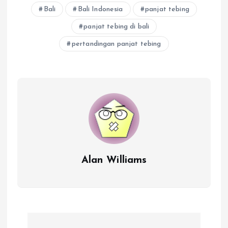
Bali
Bali Indonesia
panjat tebing
panjat tebing di bali
pertandingan panjat tebing
Alan Williams
P