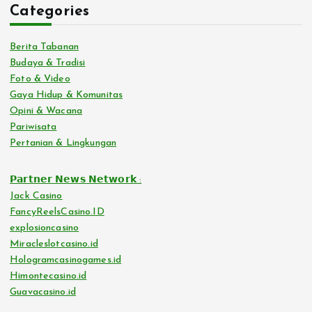
Categories
Berita Tabanan
Budaya & Tradisi
Foto & Video
Gaya Hidup & Komunitas
Opini & Wacana
Pariwisata
Pertanian & Lingkungan
𝗣𝗮𝗿𝘁𝗻𝗲𝗿 𝗡𝗲𝘄𝘀 𝗡𝗲𝘁𝘄𝗼𝗿𝗸 :
Jack Casino
FancyReelsCasino.ID
explosioncasino
Miracleslotcasino.id
Hologramcasinogames.id
Himontecasino.id
Guavacasino.id