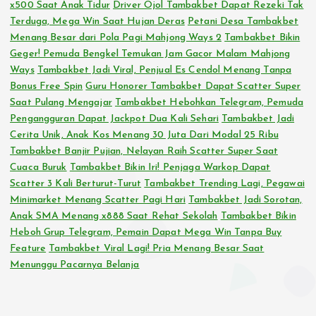
x500 Saat Anak Tidur
Driver Ojol Tambakbet Dapat Rezeki Tak
Terduga, Mega Win Saat Hujan Deras
Petani Desa Tambakbet
Menang Besar dari Pola Pagi Mahjong Ways 2
Tambakbet Bikin
Geger! Pemuda Bengkel Temukan Jam Gacor Malam Mahjong
Ways
Tambakbet Jadi Viral, Penjual Es Cendol Menang Tanpa
Bonus Free Spin
Guru Honorer Tambakbet Dapat Scatter Super
Saat Pulang Mengajar
Tambakbet Hebohkan Telegram, Pemuda
Pengangguran Dapat Jackpot Dua Kali Sehari
Tambakbet Jadi
Cerita Unik, Anak Kos Menang 30 Juta Dari Modal 25 Ribu
Tambakbet Banjir Pujian, Nelayan Raih Scatter Super Saat
Cuaca Buruk
Tambakbet Bikin Iri! Penjaga Warkop Dapat
Scatter 3 Kali Berturut-Turut
Tambakbet Trending Lagi, Pegawai
Minimarket Menang Scatter Pagi Hari
Tambakbet Jadi Sorotan,
Anak SMA Menang x888 Saat Rehat Sekolah
Tambakbet Bikin
Heboh Grup Telegram, Pemain Dapat Mega Win Tanpa Buy
Feature
Tambakbet Viral Lagi! Pria Menang Besar Saat
Menunggu Pacarnya Belanja