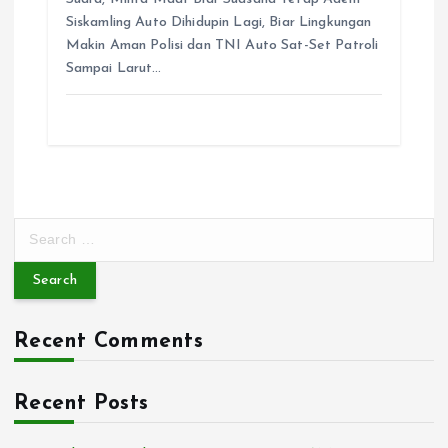
Siskamling Auto Dihidupin Lagi, Biar Lingkungan
Makin Aman Polisi dan TNI Auto Sat-Set Patroli
Sampai Larut…
S
e
a
r
c
Recent Comments
h
f
o
Recent Posts
r
: