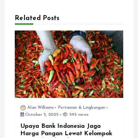
v
Related Posts
i
g
a
t
i
o
Alan Williams
Pertanian & Lingkungan
October 5, 2025
595 views
n
Upaya Bank Indonesia Jaga
Harga Pangan Lewat Kelompok