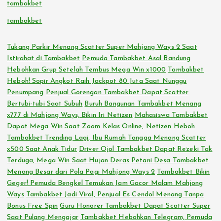
tambakbet
tambakbet
Tukang Parkir Menang Scatter Super Mahjong Ways 2 Saat
Istirahat di Tambakbet
Pemuda Tambakbet Asal Bandung
Hebohkan Grup Setelah Tembus Mega Win x1000
Tambakbet
Heboh! Sopir Angkot Raih Jackpot 80 Juta Saat Nunggu
Penumpang
Penjual Gorengan Tambakbet Dapat Scatter
Bertubi-tubi Saat Subuh
Buruh Bangunan Tambakbet Menang
x777 di Mahjong Ways, Bikin Iri Netizen
Mahasiswa Tambakbet
Dapat Mega Win Saat Zoom Kelas Online, Netizen Heboh
Tambakbet Trending Lagi, Ibu Rumah Tangga Menang Scatter
x500 Saat Anak Tidur
Driver Ojol Tambakbet Dapat Rezeki Tak
Terduga, Mega Win Saat Hujan Deras
Petani Desa Tambakbet
Menang Besar dari Pola Pagi Mahjong Ways 2
Tambakbet Bikin
Geger! Pemuda Bengkel Temukan Jam Gacor Malam Mahjong
Ways
Tambakbet Jadi Viral, Penjual Es Cendol Menang Tanpa
Bonus Free Spin
Guru Honorer Tambakbet Dapat Scatter Super
Saat Pulang Mengajar
Tambakbet Hebohkan Telegram, Pemuda