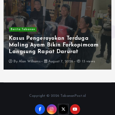
abanan
Berita T
 Pengeroyokan Terduga
Drama
g Ayam Bikin Forkopimcam
Residi
ung Rapat Darurat
Pered
n Williams
August 7, 2026
13 views
By
Alan
Copyright © 2026 TabananPost.id