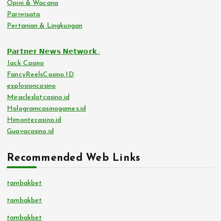
Opini & Wacana
Pariwisata
Pertanian & Lingkungan
𝗣𝗮𝗿𝘁𝗻𝗲𝗿 𝗡𝗲𝘄𝘀 𝗡𝗲𝘁𝘄𝗼𝗿𝗸 :
Jack Casino
FancyReelsCasino.ID
explosioncasino
Miracleslotcasino.id
Hologramcasinogames.id
Himontecasino.id
Guavacasino.id
Recommended Web Links
tambakbet
tambakbet
tambakbet