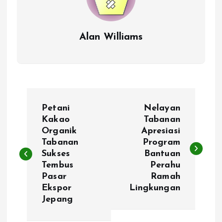
Alan Williams
P
Petani
Nelayan
o
Kakao
Tabanan
Organik
Apresiasi
Tabanan
Program
s
Sukses
Bantuan
Tembus
Perahu
t
Pasar
Ramah
Ekspor
Lingkungan
n
Jepang
a