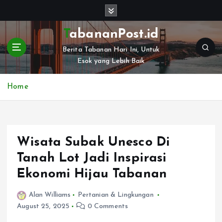
S
k
i
TabananPost.id
p
Berita Tabanan Hari Ini, Untuk
t
Esok yang Lebih Baik
o
c
o
Home
n
t
e
n
Wisata Subak Unesco Di
t
Tanah Lot Jadi Inspirasi
Ekonomi Hijau Tabanan
Alan Williams
Pertanian & Lingkungan
August 25, 2025
0 Comments