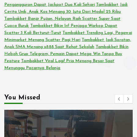
Pengangguran Dapat Jackpot Dua Kali Sehari
Tambakbet Jadi
Cerita Unik, Anak Kos Menang 30 Juta Dari Modal 25 Ribu
Tambakbet Banjir Pujian, Nelayan Raih Scatter Super Saat
Cuaca Buruk
Tambakbet Bikin Iri! Penjaga Warkop Dapat
Scatter 3 Kali Berturut-Turut
Tambakbet Trending Lagi, Pegawai
Minimarket Menang Scatter Pagi Hari
Tambakbet Jadi Sorotan,
Anak SMA Menang x888 Saat Rehat Sekolah
Tambakbet Bikin
Heboh Grup Telegram, Pemain Dapat Mega Win Tanpa Buy
Feature
Tambakbet Viral Lagi! Pria Menang Besar Saat
Menunggu Pacarnya Belanja
You Missed