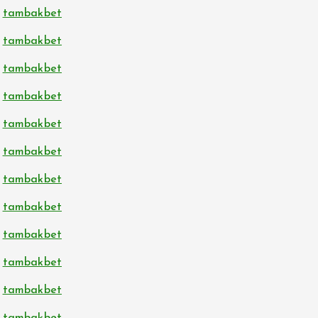
tambakbet
tambakbet
tambakbet
tambakbet
tambakbet
tambakbet
tambakbet
tambakbet
tambakbet
tambakbet
tambakbet