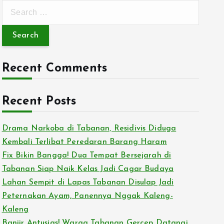
S
e
a
r
c
Recent Comments
h
f
Recent Posts
o
r
:
Drama Narkoba di Tabanan, Residivis Diduga
Kembali Terlibat Peredaran Barang Haram
Fix Bikin Bangga! Dua Tempat Bersejarah di
Tabanan Siap Naik Kelas Jadi Cagar Budaya
Lahan Sempit di Lapas Tabanan Disulap Jadi
Peternakan Ayam, Panennya Nggak Kaleng-
Kaleng
Banjir Antusias! Warga Tabanan Gercep Datangi