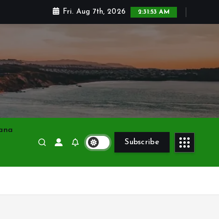
Fri. Aug 7th, 2026
2:31:55 AM
ana
Subscribe