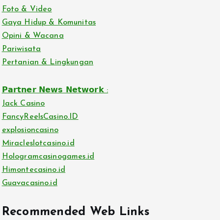
Foto & Video
Gaya Hidup & Komunitas
Opini & Wacana
Pariwisata
Pertanian & Lingkungan
𝗣𝗮𝗿𝘁𝗻𝗲𝗿 𝗡𝗲𝘄𝘀 𝗡𝗲𝘁𝘄𝗼𝗿𝗸 :
Jack Casino
FancyReelsCasino.ID
explosioncasino
Miracleslotcasino.id
Hologramcasinogames.id
Himontecasino.id
Guavacasino.id
Recommended Web Links