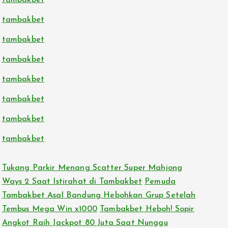
tambakbet
tambakbet
tambakbet
tambakbet
tambakbet
tambakbet
tambakbet
tambakbet
Tukang Parkir Menang Scatter Super Mahjong
Ways 2 Saat Istirahat di Tambakbet
Pemuda
Tambakbet Asal Bandung Hebohkan Grup Setelah
Tembus Mega Win x1000
Tambakbet Heboh! Sopir
Angkot Raih Jackpot 80 Juta Saat Nunggu