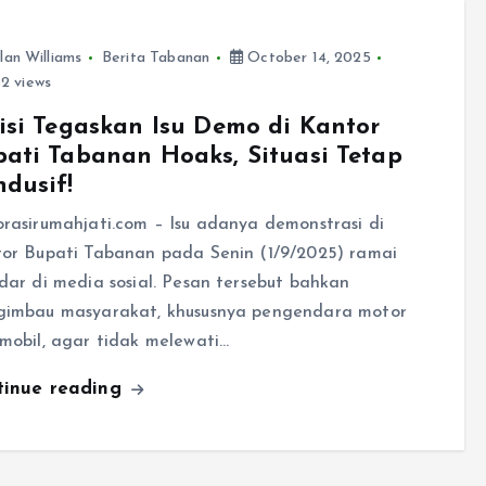
lan Williams
Berita Tabanan
October 14, 2025
2 views
isi Tegaskan Isu Demo di Kantor
ati Tabanan Hoaks, Situasi Tetap
dusif!
rasirumahjati.com – Isu adanya demonstrasi di
or Bupati Tabanan pada Senin (1/9/2025) ramai
dar di media sosial. Pesan tersebut bahkan
imbau masyarakat, khususnya pengendara motor
mobil, agar tidak melewati…
tinue reading