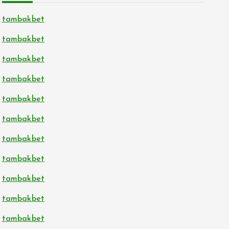
tambakbet
tambakbet
tambakbet
tambakbet
tambakbet
tambakbet
tambakbet
tambakbet
tambakbet
tambakbet
tambakbet