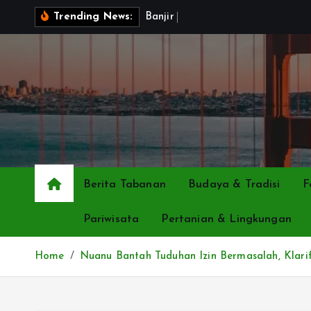
S
B
a
n
j
i
r
A
n
t
u
s
i
a
s
Trending News:
k
i
p
t
o
c
o
n
t
Berita Tabanan
Budaya & Tradisi
F
e
n
Pariwisata
Pertanian & Lingkungan
t
Home
Nuanu Bantah Tuduhan Izin Bermasalah, Klarif