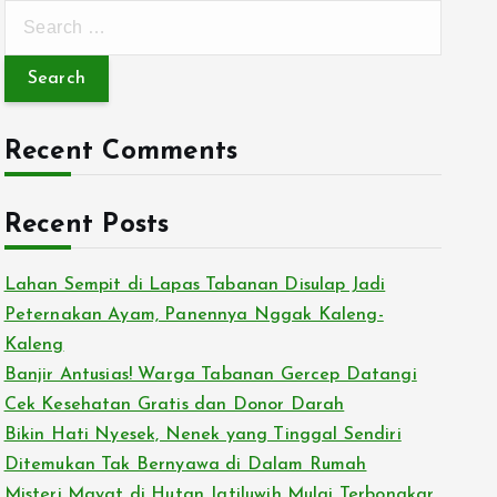
S
e
a
r
c
Recent Comments
h
f
Recent Posts
o
r
:
Lahan Sempit di Lapas Tabanan Disulap Jadi
Peternakan Ayam, Panennya Nggak Kaleng-
Kaleng
Banjir Antusias! Warga Tabanan Gercep Datangi
Cek Kesehatan Gratis dan Donor Darah
Bikin Hati Nyesek, Nenek yang Tinggal Sendiri
Ditemukan Tak Bernyawa di Dalam Rumah
Misteri Mayat di Hutan Jatiluwih Mulai Terbongkar,