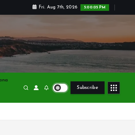
Fri. Aug 7th, 2026
5:00:07 PM
ana
Subscribe