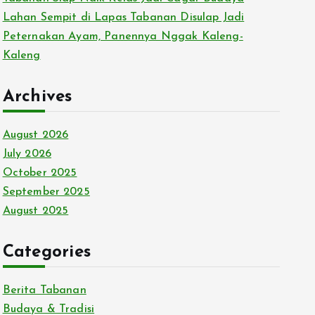
Lahan Sempit di Lapas Tabanan Disulap Jadi
Peternakan Ayam, Panennya Nggak Kaleng-
Kaleng
Archives
August 2026
July 2026
October 2025
September 2025
August 2025
Categories
Berita Tabanan
Budaya & Tradisi