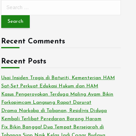
S
e
a
r
c
Recent Comments
h
f
Recent Posts
o
r
:
Usai Insiden Tragis di Baturiti, Kementerian HAM
Sat-Set Perkuat Edukasi Hukum dan HAM
Kasus Pengeroyokan Terduga Maling Ayam Bikin
Forkopimcam Langsung Rapat Darurat
Drama Narkoba di Tabanan, Residivis Diduga
Kembali Terlibat Peredaran Barang Haram
Fix Bikin Bangga! Dua Tempat Bersejarah di
Tabanan Siap Naik Kelas Jadi Cagar Budaya