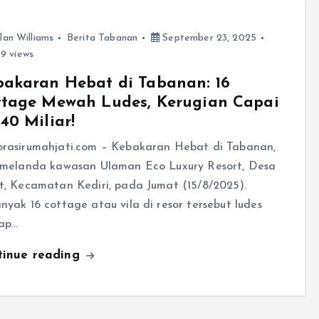
lan Williams
Berita Tabanan
September 23, 2025
9 views
bakaran Hebat di Tabanan: 16
ttage Mewah Ludes, Kerugian Capai
40 Miliar!
rasirumahjati.com – Kebakaran Hebat di Tabanan,
 melanda kawasan Ulaman Eco Luxury Resort, Desa
t, Kecamatan Kediri, pada Jumat (15/8/2025).
nyak 16 cottage atau vila di resor tersebut ludes
lap…
tinue reading