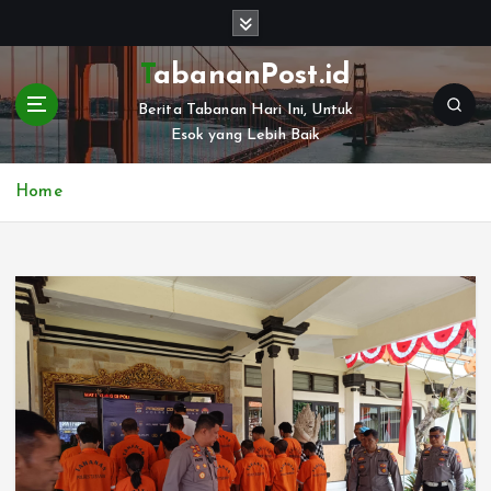
S
k
i
TabananPost.id
p
Berita Tabanan Hari Ini, Untuk
t
Esok yang Lebih Baik
o
c
o
Home
n
t
e
n
t