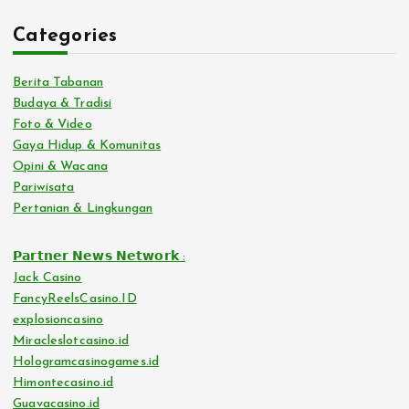
Categories
Berita Tabanan
Budaya & Tradisi
Foto & Video
Gaya Hidup & Komunitas
Opini & Wacana
Pariwisata
Pertanian & Lingkungan
𝗣𝗮𝗿𝘁𝗻𝗲𝗿 𝗡𝗲𝘄𝘀 𝗡𝗲𝘁𝘄𝗼𝗿𝗸 :
Jack Casino
FancyReelsCasino.ID
explosioncasino
Miracleslotcasino.id
Hologramcasinogames.id
Himontecasino.id
Guavacasino.id