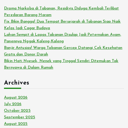
:
Drama Narkoba di Tabanan, Residivis Diduga Kembali Terlibat
Peredaran Barang Haram
Fix Bikin Bangga! Dua Tempat Bersejarah di Tabanan Siap Naik
Kelas Jadi Cagar Budaya
Lahan Sempit di Lapas Tabanan Disulap Jadi Peternakan Ayam,
Panennya Nggak Kaleng-Kaleng
Banjir Antusias! Warga Tabanan Gercep Datangi Cek Kesehatan
Gratis dan Donor Darah
Bikin Hati Nyesek, Nenek yang Tinggal Sendiri Ditemukan Tak
Bernyawa di Dalam Rumah
Archives
August 2026
July 2026
October 2025
September 2025
August 2025