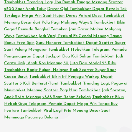
Tambakbet Trending Lagi, Ibu Rumah Tangga Menang Scatter
x500 Saat Anak Tidur
Driver Ojol Tambakbet Dapat Rezeki Tak
Terduga, Mega Win Saat Hujan Deras
Petani Desa Tambakbet
Menang Besar dari Pola Pagi Mahjong Ways 2
Tambakbet Bikin
Geger! Pemuda Bengkel Temukan Jam Gacor Malam Mahjong
Ways
Tambakbet Jadi Viral, Penjual Es Cendol Menang Tanpa
Bonus Free Spin
Guru Honorer Tambakbet Dapat Scatter Super
Saat Pulang Mengajar
Tambakbet Hebohkan Telegram, Pemuda
Pengangguran Dapat Jackpot Dua Kali Sehari
Tambakbet Jadi
Cerita Unik, Anak Kos Menang 30 Juta Dari Modal 25 Ribu
Tambakbet Banjir Pujian, Nelayan Raih Scatter Super Saat
Cuaca Buruk
Tambakbet Bikin Iri! Penjaga Warkop Dapat
Scatter 3 Kali Berturut-Turut
Tambakbet Trending Lagi, Pegawai
Minimarket Menang Scatter Pagi Hari
Tambakbet Jadi Sorotan,
Anak SMA Menang x888 Saat Rehat Sekolah
Tambakbet Bikin
Heboh Grup Telegram, Pemain Dapat Mega Win Tanpa Buy
Feature
Tambakbet Viral Lagi! Pria Menang Besar Saat
Menunggu Pacarnya Belanja