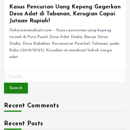
Kasus Pencurian Uang Kepeng Gegerkan
Desa Adat di Tabanan, Kerugian Capai
Jutaan Rupiah!
Dekorasirumahjati.com – Kasus pencurian uang kepeng
terjadi di Pura Puseh Desa Adat Dadia, Banjar Dinas
Dadia, Desa Babahan, Kecamatan Penebel, Tabanan, pada
Rabu (20/8/2025). Kejadian ini membuat heboh warga
adat…
S
e
a
r
c
Recent Comments
h
f
o
Recent Posts
r